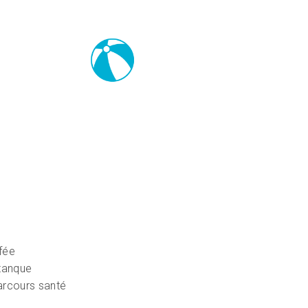
fée
étanque
arcours santé