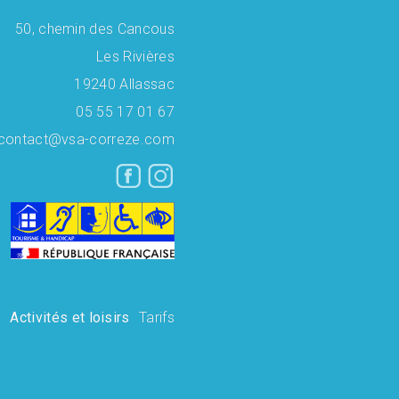
Contact
50, chemin des Cancous
Les Rivières
19240 Allassac
05 55 17 01 67
contact@vsa-correze.com
e
Activités et loisirs
Tarifs