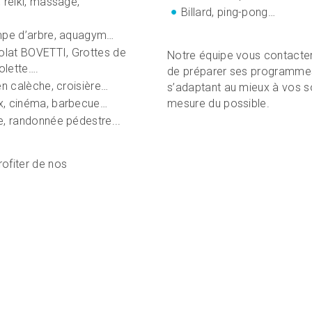
, reiki, massage,
Billard, ping-pong…
rimpe d’arbre, aquagym…
olat BOVETTI, Grottes de
Notre équipe vous contactera
olette….
de préparer ses programmes
 en calèche, croisière…
s’adaptant au mieux à vos so
ux, cinéma, barbecue…
mesure du possible.
le, randonnée pédestre...
ofiter de nos